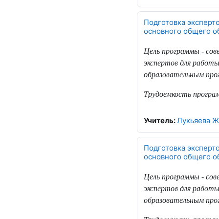
Подготовка эксперт
основного общего о
Цель программы - со
экспертов для работы
образовательным прог
Трудоемкость програ
Учитель:
Лукьяева Ж
Подготовка эксперт
основного общего о
Цель программы - со
экспертов для работы
образовательным прог