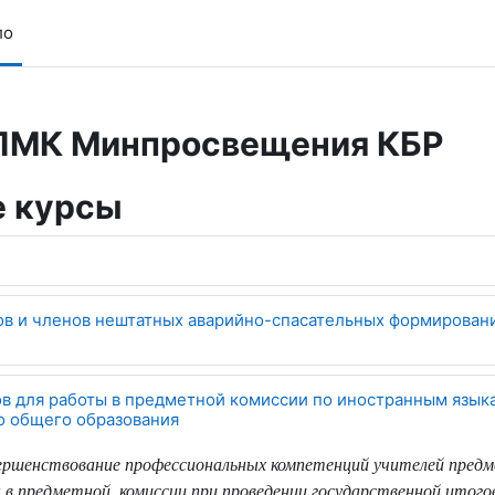
ло
ПМК Минпросвещения КБР
 курсы
в и членов нештатных аварийно-спасательных формирован
ов для работы в предметной комиссии по иностранным язык
о общего образования
вершенствование профессиональных компетенций учителей пред
 в предметной
комиссии при проведении государственной итог