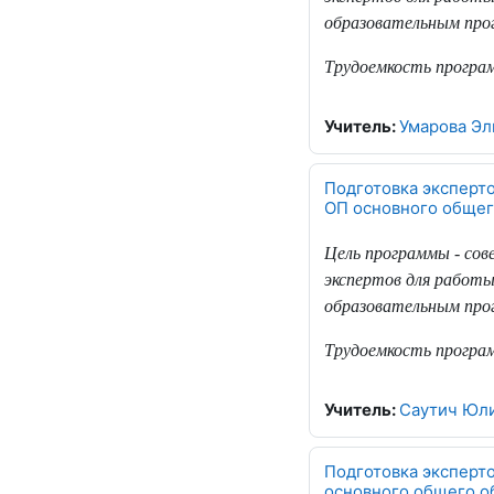
образовательным прог
Трудоемкость програ
Учитель:
Умарова Эл
Подготовка эксперт
ОП основного общег
Цель программы - со
экспертов для работы
образовательным прог
Трудоемкость програ
Учитель:
Саутич Юли
Подготовка эксперт
основного общего о