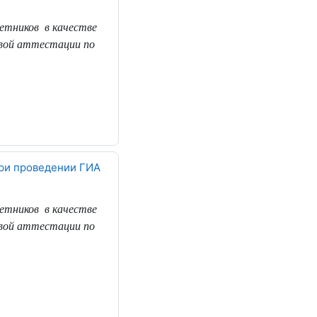
метников
в качестве
овой аттестации по
при проведении ГИА
метников
в качестве
овой аттестации по