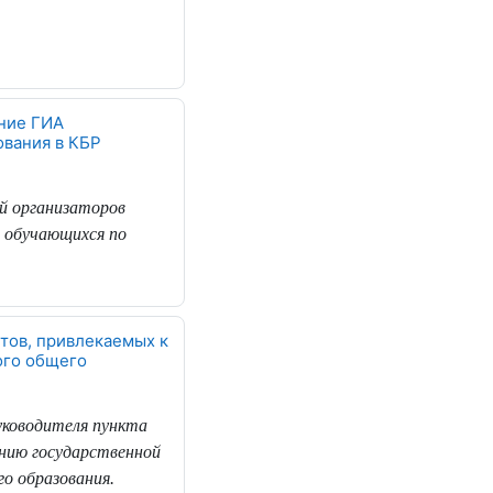
ние ГИА
ования в КБР
й
организаторов
и обучающихся по
тов, привлекаемых к
ого общего
уководителя пункта
ению государственной
о образования.