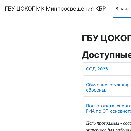
Перейти к основному содержанию
ГБУ ЦОКОПМК Минпросвещения КБР
В нача
ГБУ ЦОКО
Доступные
СОД-2026
Обучение командиро
обороны.
Подготовка эксперт
ГИА по ОП основног
Цель программы - со
экспертов для работы