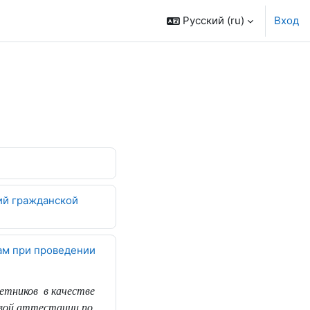
Русский ‎(ru)‎
Вход
ий гражданской
ам при проведении
метников
в качестве
овой аттестации по