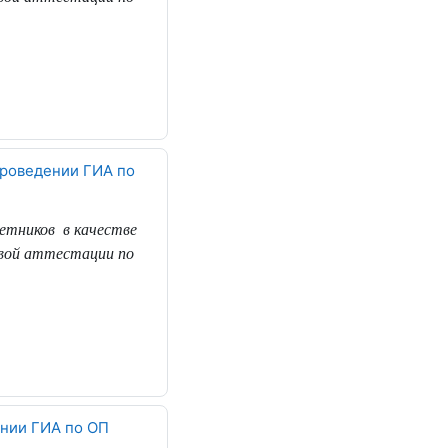
проведении ГИА по
метников
в качестве
овой аттестации по
ении ГИА по ОП