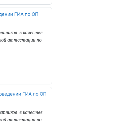
едении ГИА по ОП
метников
в качестве
овой аттестации по
роведении ГИА по ОП
метников
в качестве
овой аттестации по